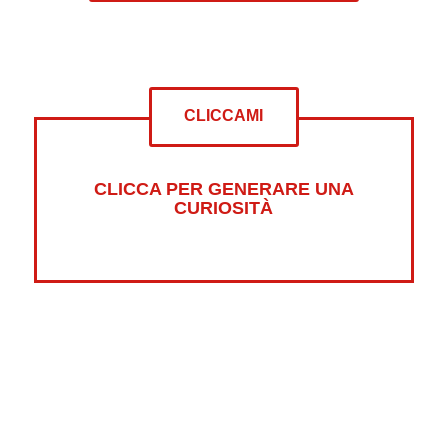
CLICCAMI
CLICCA PER GENERARE UNA
CURIOSITÀ
Altre curiosità su:
Psicologia
Guerre
Sonno
Abbigliamento
Libri
Fumetti
Luna
Horror