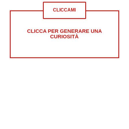
CLICCAMI
CLICCA PER GENERARE UNA
CURIOSITÀ
Altre curiosità su:
Psicologia
Guerre
Sonno
Abbigliamento
Libri
Fumetti
Luna
Horror
Oceani