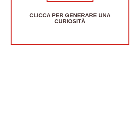
CLICCA PER GENERARE UNA
CURIOSITÀ
Altre curiosità su:
Psicologia
Guerre
Sonno
Abbigliamento
Libri
Fumetti
Luna
Horror
Oceani
Marte
Pesci
Dolci
Riciclaggio
New York
Tradizioni
Strane
Videogiochi