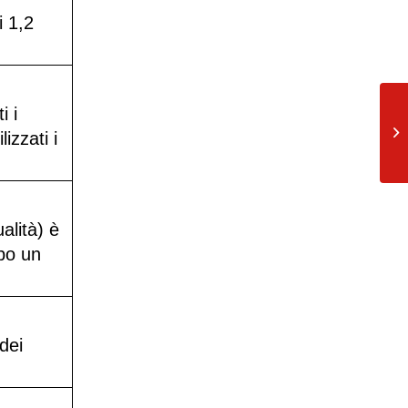
i 1,2
i i
Se
izzati i
de
alità) è
opo un
dei