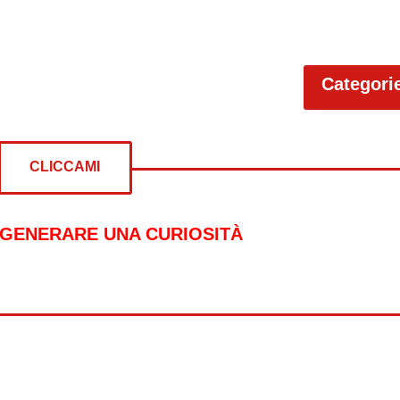
Categori
CLICCAMI
 GENERARE UNA CURIOSITÀ
re curiosità su: