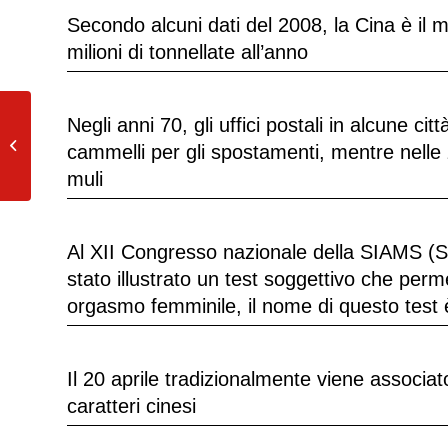
Secondo alcuni dati del 2008, la Cina è il 
milioni di tonnellate all’anno
Negli anni 70, gli uffici postali in alcune ci
Mangiare cereali integrali con latte è
cammelli per gli spostamenti, mentre nelle 
altrettanto efficace per favorire il...
muli
Al XII Congresso nazionale della SIAMS (Soc
stato illustrato un test soggettivo che per
orgasmo femminile, il nome di questo tes
Il 20 aprile tradizionalmente viene associato
caratteri cinesi