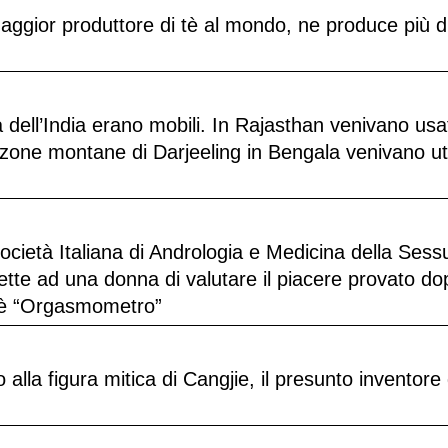
maggior produttore di tè al mondo, ne produce più d
ttà dell’India erano mobili. In Rajasthan venivano usat
zone montane di Darjeeling in Bengala venivano util
ietà Italiana di Andrologia e Medicina della Sessu
mette ad una donna di valutare il piacere provato d
t è “Orgasmometro”
 alla figura mitica di Cangjie, il presunto inventore 