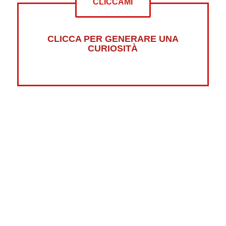
CLICCAMI
CLICCA PER GENERARE UNA
CURIOSITÀ
Altre curiosità su:
Psicologia
Guerre
Sonno
Abbigliamento
Libri
Fumetti
Luna
Horror
Oceani
Marte
Pesci
Dolci
Riciclaggio