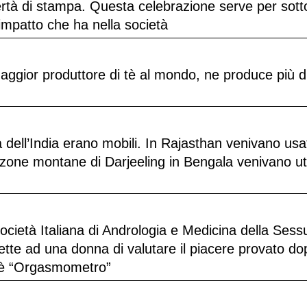
bertà di stampa. Questa celebrazione serve per sott
’impatto che ha nella società
maggior produttore di tè al mondo, ne produce più d
ttà dell’India erano mobili. In Rajasthan venivano usat
zone montane di Darjeeling in Bengala venivano util
ietà Italiana di Andrologia e Medicina della Sessu
mette ad una donna di valutare il piacere provato d
t è “Orgasmometro”