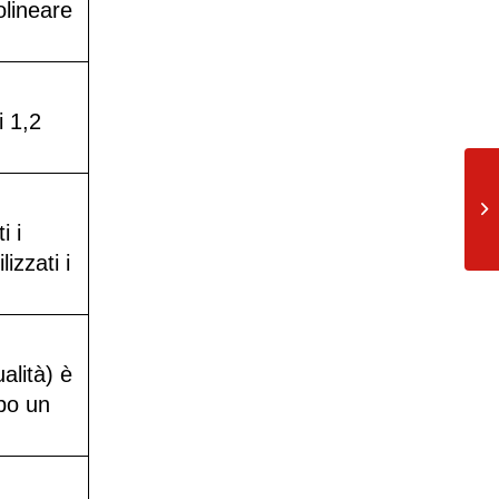
olineare
i 1,2
Do
gi
i i
af
izzati i
alità) è
opo un