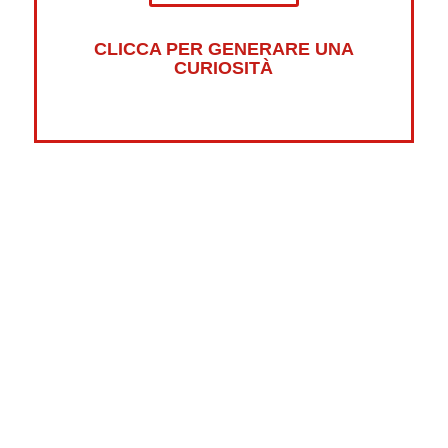
CLICCA PER GENERARE UNA
CURIOSITÀ
Altre curiosità su:
Psicologia
Guerre
Sonno
Abbigliamento
Libri
Fumetti
Luna
Horror
Oceani
Marte
Pesci
Dolci
Riciclaggio
New York
Tradizioni
Strane
Videogiochi