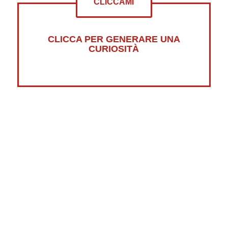
CLICCAMI
CLICCA PER GENERARE UNA
CURIOSITÀ
Altre curiosità su:
Psicologia
Guerre
Sonno
Abbigliamento
Libri
Fumetti
Luna
Horror
Oceani
Marte
Pesci
Dolci
Riciclaggio