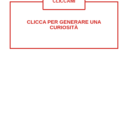
CLICCAMI
CLICCA PER GENERARE UNA
CURIOSITÀ
Altre curiosità su:
Psicologia
Guerre
Sonno
Abbigliamento
Libri
Fumetti
Luna
Horror
Oceani
Marte
Pesci
Dolci
Riciclaggio