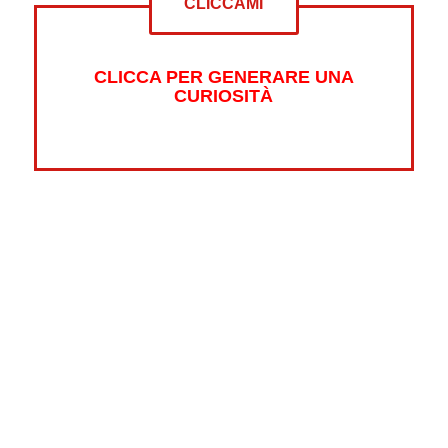
CLICCAMI
CLICCA PER GENERARE UNA
CURIOSITÀ
Altre curiosità su:
Psicologia
Guerre
Sonno
Abbigliamento
Libri
Fumetti
Luna
Horror
Oceani
Marte
Pesci
Dolci
Riciclaggio