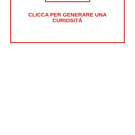
CLICCA PER GENERARE UNA
CURIOSITÀ
Altre curiosità su:
Psicologia
Guerre
Sonno
Abbigliamento
Libri
Fumetti
Luna
Horror
Oceani
Marte
Pesci
Dolci
Riciclaggio
New York
Tradizioni
Strane
Videogiochi