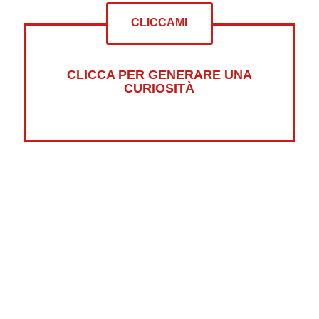
CLICCAMI
CLICCA PER GENERARE UNA
CURIOSITÀ
Altre curiosità su:
Psicologia
Guerre
Sonno
Abbigliamento
Libri
Fumetti
Luna
Horror
Oceani
Marte
Pesci
Dolci
Riciclaggio