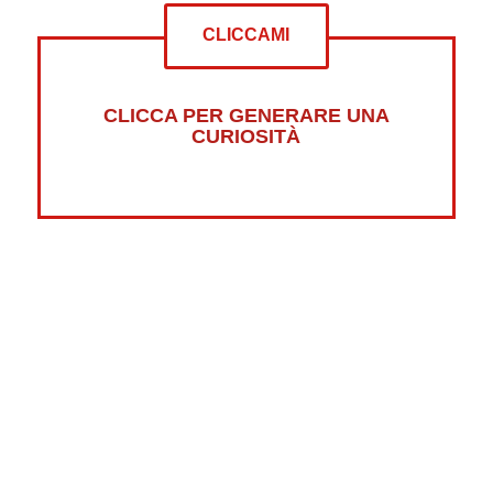
CLICCAMI
CLICCA PER GENERARE UNA
CURIOSITÀ
Altre curiosità su:
Psicologia
Guerre
Sonno
Abbigliamento
Libri
Fumetti
Luna
Horror
Oceani
Marte
Pesci
Dolci
Riciclaggio