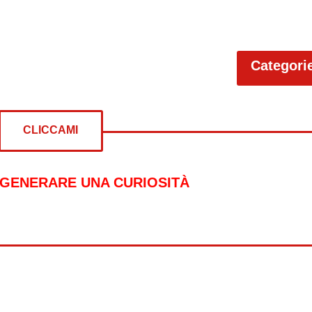
Categori
CLICCAMI
 GENERARE UNA CURIOSITÀ
re curiosità su: