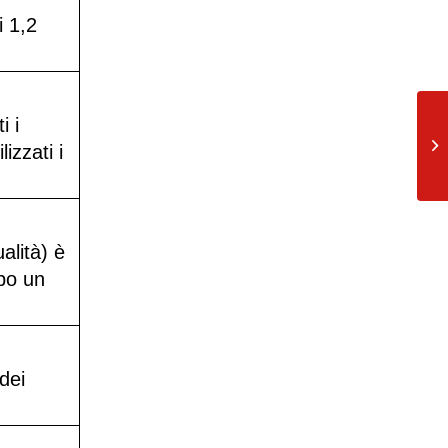
i 1,2
i i
La
izzati i
pi
alità) è
opo un
dei