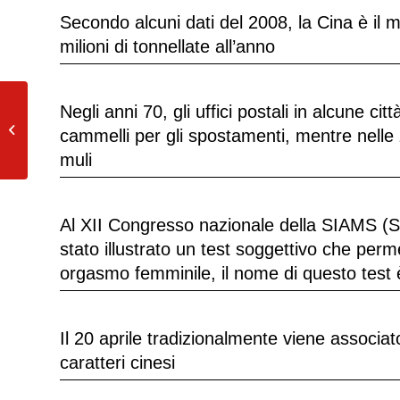
Secondo alcuni dati del 2008, la Cina è il 
milioni di tonnellate all’anno
Negli anni 70, gli uffici postali in alcune ci
L’hashish si produce con la resina
cammelli per gli spostamenti, mentre nelle 
della cannabis. Si presenta in forma...
muli
Al XII Congresso nazionale della SIAMS (Soc
stato illustrato un test soggettivo che per
orgasmo femminile, il nome di questo tes
Il 20 aprile tradizionalmente viene associato
caratteri cinesi