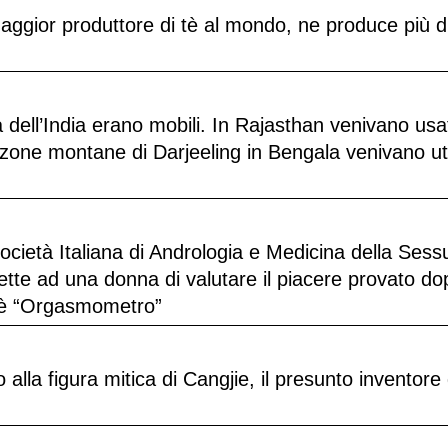
maggior produttore di tè al mondo, ne produce più d
ttà dell’India erano mobili. In Rajasthan venivano usat
zone montane di Darjeeling in Bengala venivano util
ietà Italiana di Andrologia e Medicina della Sessu
mette ad una donna di valutare il piacere provato d
t è “Orgasmometro”
 alla figura mitica di Cangjie, il presunto inventore 