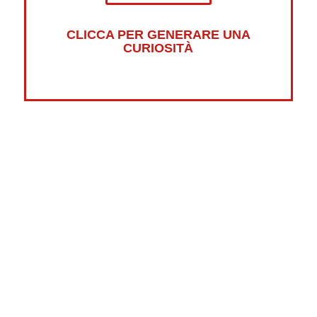
CLICCA PER GENERARE UNA
CURIOSITÀ
Altre curiosità su:
Psicologia
Guerre
Sonno
Abbigliamento
Libri
Fumetti
Luna
Horror
Oceani
Marte
Pesci
Dolci
Riciclaggio
New York
Tradizioni
Strane
Videogiochi