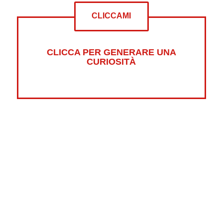
CLICCAMI
CLICCA PER GENERARE UNA
CURIOSITÀ
Altre curiosità su:
Psicologia
Guerre
Sonno
Abbigliamento
Libri
Fumetti
Luna
Horror
Oceani
Marte
Pesci
Dolci
Riciclaggio