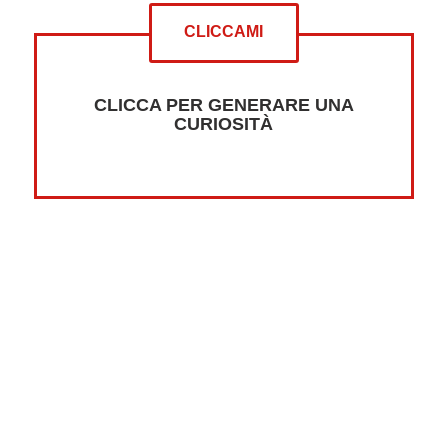
CLICCAMI
CLICCA PER GENERARE UNA
CURIOSITÀ
Altre curiosità su:
Psicologia
Guerre
Sonno
Abbigliamento
Libri
Fumetti
Luna
Horror
Oceani
Marte
Pesci
Dolci
Riciclaggio