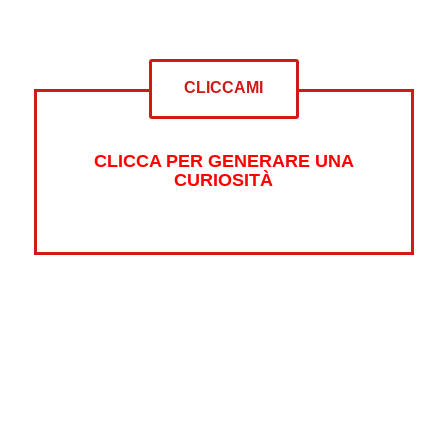
CLICCAMI
CLICCA PER GENERARE UNA
CURIOSITÀ
Altre curiosità su:
Psicologia
Guerre
Sonno
Abbigliamento
Libri
Fumetti
Luna
Horror