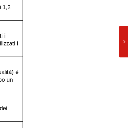
i 1,2
i i
La
l’
izzati i
ta
alità) è
opo un
dei