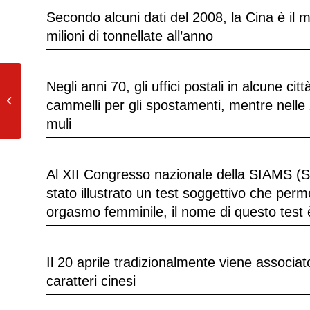
Secondo alcuni dati del 2008, la Cina è il 
milioni di tonnellate all’anno
Negli anni 70, gli uffici postali in alcune ci
Dal 2014 nel Burundi è vietato per
legge fare jogging di gruppo. Il
cammelli per gli spostamenti, mentre nelle 
presidente...
muli
Al XII Congresso nazionale della SIAMS (Soc
stato illustrato un test soggettivo che per
orgasmo femminile, il nome di questo tes
Il 20 aprile tradizionalmente viene associato
caratteri cinesi