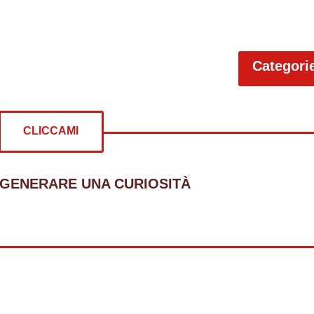
Categori
CLICCAMI
 GENERARE UNA CURIOSITÀ
re curiosità su: