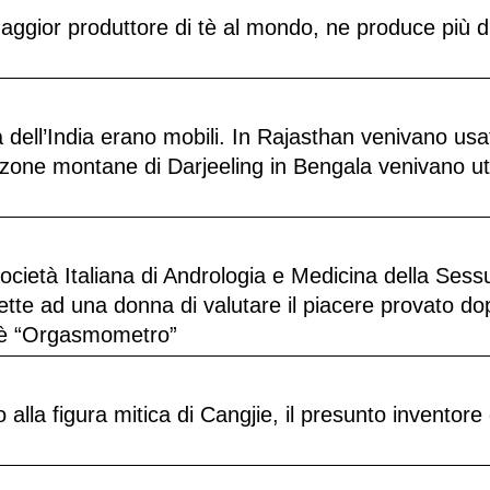
maggior produttore di tè al mondo, ne produce più d
ttà dell’India erano mobili. In Rajasthan venivano usat
zone montane di Darjeeling in Bengala venivano util
ietà Italiana di Andrologia e Medicina della Sessu
mette ad una donna di valutare il piacere provato d
t è “Orgasmometro”
 alla figura mitica di Cangjie, il presunto inventore 