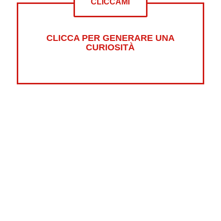
CLICCAMI
CLICCA PER GENERARE UNA
CURIOSITÀ
Altre curiosità su:
Psicologia
Guerre
Sonno
Abbigliamento
Libri
Fumetti
Luna
Horror
Oceani
Marte
Pesci
Dolci
Riciclaggio