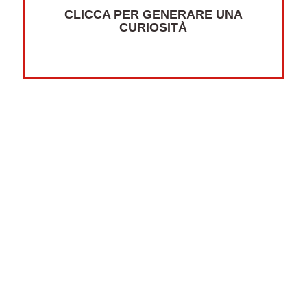
CLICCA PER GENERARE UNA
CURIOSITÀ
Altre curiosità su:
Psicologia
Guerre
Sonno
Abbigliamento
Libri
Fumetti
Luna
Horror
Oceani
Marte
Pesci
Dolci
Riciclaggio
New York
Tradizioni
Strane
Videogiochi
Scrittori