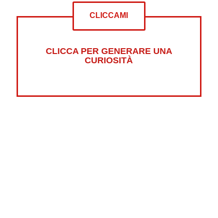
CLICCAMI
CLICCA PER GENERARE UNA
CURIOSITÀ
Altre curiosità su:
Psicologia
Guerre
Sonno
Abbigliamento
Libri
Fumetti
Luna
Horror
Oceani
Marte
Pesci
Dolci
Riciclaggio