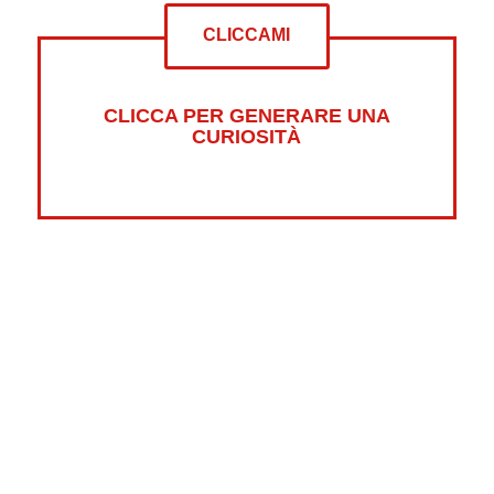
CLICCAMI
CLICCA PER GENERARE UNA
CURIOSITÀ
Altre curiosità su:
Psicologia
Guerre
Sonno
Abbigliamento
Libri
Fumetti
Luna
Horror
Oceani
Marte
Pesci
Dolci
Riciclaggio