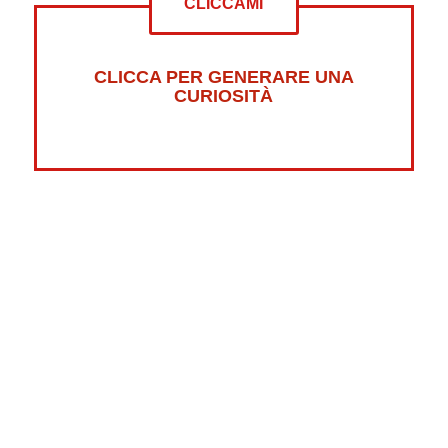
CLICCAMI
CLICCA PER GENERARE UNA
CURIOSITÀ
Altre curiosità su:
Psicologia
Guerre
Sonno
Abbigliamento
Libri
Fumetti
Luna
Horror
Oceani
Marte
Pesci
Dolci
Riciclaggio