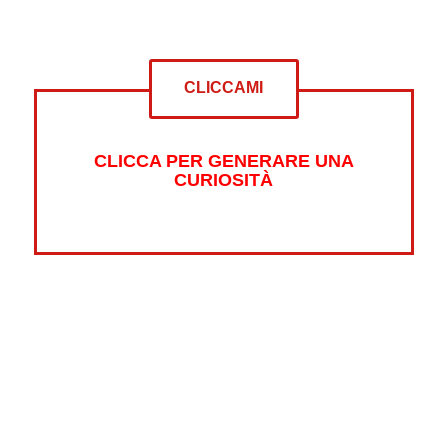
CLICCAMI
CLICCA PER GENERARE UNA
CURIOSITÀ
Altre curiosità su:
Psicologia
Guerre
Sonno
Abbigliamento
Libri
Fumetti
Luna
Horror