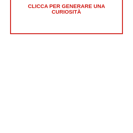
CLICCA PER GENERARE UNA
CURIOSITÀ
Altre curiosità su:
Psicologia
Guerre
Sonno
Abbigliamento
Libri
Fumetti
Luna
Horror
Oceani
Marte
Pesci
Dolci
Riciclaggio
New York
Tradizioni
Strane
Videogiochi
Scrittori