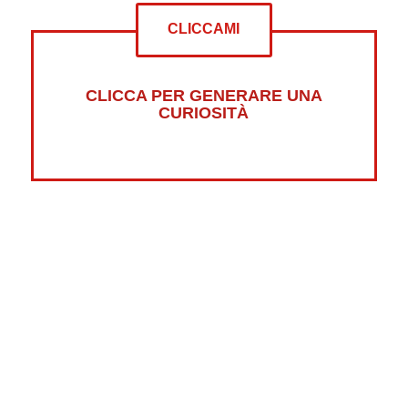
CLICCAMI
CLICCA PER GENERARE UNA
CURIOSITÀ
Altre curiosità su:
Psicologia
Guerre
Sonno
Abbigliamento
Libri
Fumetti
Luna
Horror
Oceani
Marte
Pesci
Dolci
Riciclaggio