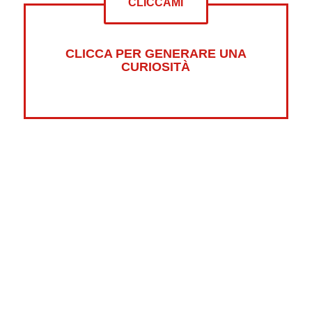
CLICCAMI
CLICCA PER GENERARE UNA
CURIOSITÀ
Altre curiosità su:
Psicologia
Guerre
Sonno
Abbigliamento
Libri
Fumetti
Luna
Horror
Oceani
Marte
Pesci
Dolci
Riciclaggio