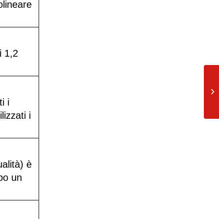
olineare
i 1,2
El
in
i i
izzati i
alità) è
opo un