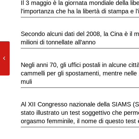
Il 3 maggio è la giornata mondiale della li
l’importanza che ha la libertà di stampa e l
Secondo alcuni dati del 2008, la Cina è il 
milioni di tonnellate all’anno
Babbo Natale in realtà è conosciuto
come San Nicola, il protettore degli
Negli anni 70, gli uffici postali in alcune ci
studenti...
cammelli per gli spostamenti, mentre nelle 
muli
Al XII Congresso nazionale della SIAMS (Soc
stato illustrato un test soggettivo che per
orgasmo femminile, il nome di questo tes