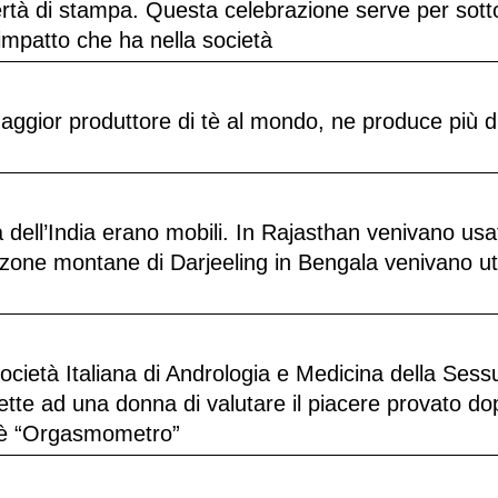
bertà di stampa. Questa celebrazione serve per sott
’impatto che ha nella società
maggior produttore di tè al mondo, ne produce più d
ttà dell’India erano mobili. In Rajasthan venivano usat
zone montane di Darjeeling in Bengala venivano util
ietà Italiana di Andrologia e Medicina della Sessu
mette ad una donna di valutare il piacere provato d
t è “Orgasmometro”