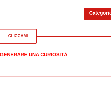
Categori
CLICCAMI
 GENERARE UNA CURIOSITÀ
re curiosità su:
Libri
Fumetti
Luna
Horror
Oceani