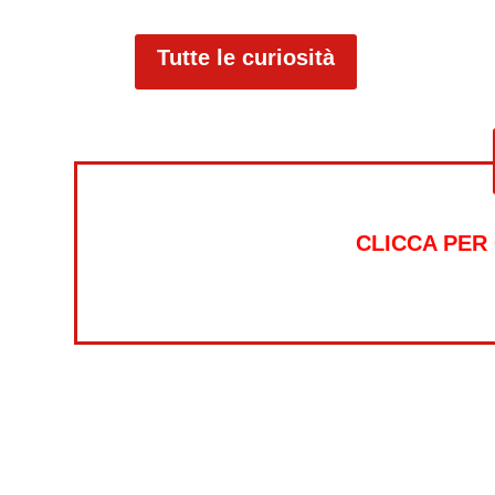
Tutte le curiosità
CLICCA PER
Alt
Psicologia
Guerre
Sonno
Abbigliamento