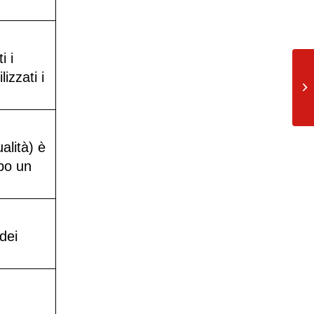
i i
Em
izzati i
in
il..
alità) è
opo un
dei