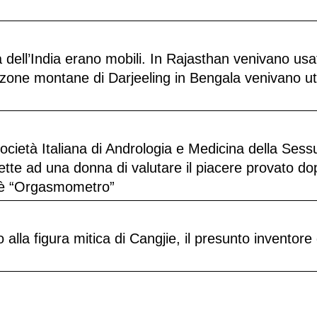
ttà dell’India erano mobili. In Rajasthan venivano usat
zone montane di Darjeeling in Bengala venivano util
ietà Italiana di Andrologia e Medicina della Sessu
mette ad una donna di valutare il piacere provato d
t è “Orgasmometro”
 alla figura mitica di Cangjie, il presunto inventore 