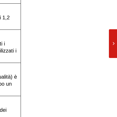
i 1,2
Qu
i i
no
ce
izzati i
alità) è
opo un
dei