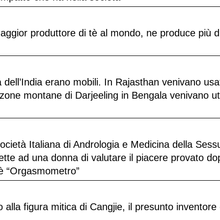
maggior produttore di tè al mondo, ne produce più d
ttà dell’India erano mobili. In Rajasthan venivano usat
zone montane di Darjeeling in Bengala venivano util
ietà Italiana di Andrologia e Medicina della Sessu
mette ad una donna di valutare il piacere provato d
t è “Orgasmometro”
 alla figura mitica di Cangjie, il presunto inventore 