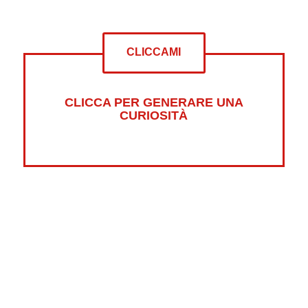
CLICCAMI
CLICCA PER GENERARE UNA
CURIOSITÀ
Altre curiosità su:
Psicologia
Guerre
Sonno
Abbigliamento
Libri
Fumetti
Luna
Horror