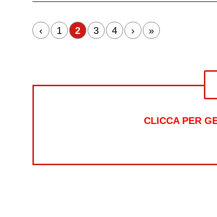
‹
1
2
3
4
›
»
CLICCA PER G