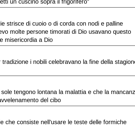
tti un cuscino sopra il frigorifero”
rie strisce di cuoio o di corda con nodi e palline
evo molte persone timorati di Dio usavano questo
re misericordia a Dio
 tradizione i nobili celebravano la fine della stagion
el sole tengono lontana la malattia e che la mancan
l’avvelenamento del cibo
le che consiste nell’usare le teste delle formiche