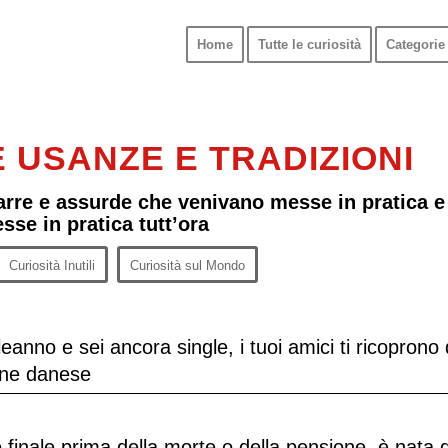
Home
Tutte le curiosità
Categorie 
 USANZE E TRADIZIONI
arre e assurde che venivano messe in pratica e
se in pratica tutt’ora
Curiosità Inutili
Curiosità sul Mondo
anno e sei ancora single, i tuoi amici ti ricoprono 
ione danese
o finale prima della morte o della pensione, è nata 