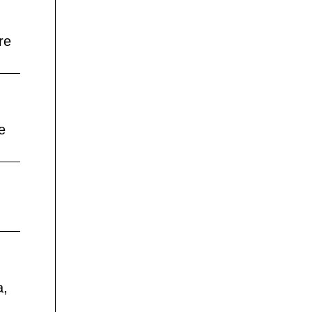
re
e
a,