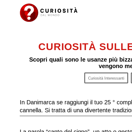
CURIOSITÀ SULLE
Scopri quali sono le usanze più bizz
vengono mes
Curiosità Interessanti
In Danimarca se raggiungi il tuo 25 ° comple
cannella. Si tratta di una divertente tradiz
La parola “canto del cigno”, un atto o gest