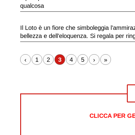
qualcosa
Il Loto è un fiore che simboleggia l’ammiraz
bellezza e dell’eloquenza. Si regala per r
‹
1
2
3
4
5
›
»
CLICCA PER G