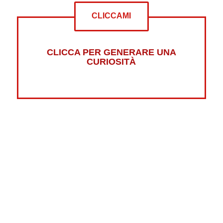
CLICCAMI
CLICCA PER GENERARE UNA
CURIOSITÀ
Altre curiosità su:
Psicologia
Guerre
Sonno
Abbigliamento
Libri
Fumetti
Luna
Horror
Oceani
Marte
Pesci
Dolci
Riciclaggio