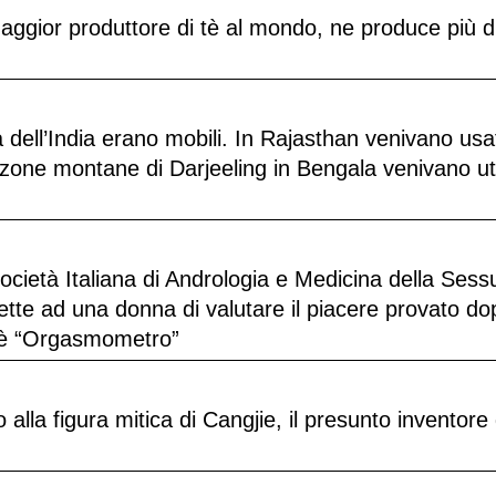
maggior produttore di tè al mondo, ne produce più d
ttà dell’India erano mobili. In Rajasthan venivano usat
zone montane di Darjeeling in Bengala venivano util
ietà Italiana di Andrologia e Medicina della Sessu
mette ad una donna di valutare il piacere provato d
t è “Orgasmometro”
 alla figura mitica di Cangjie, il presunto inventore 