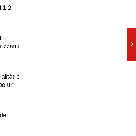
i 1,2
i i
La
ve
izzati i
cap
alità) è
opo un
dei