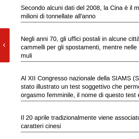
Secondo alcuni dati del 2008, la Cina è il 
milioni di tonnellate all’anno
Negli anni 70, gli uffici postali in alcune ci
Il primo frigorifero del mondo usava
l’ammoniaca come liquido
cammelli per gli spostamenti, mentre nelle 
refrigerante....
muli
Al XII Congresso nazionale della SIAMS (Soc
stato illustrato un test soggettivo che per
orgasmo femminile, il nome di questo tes
Il 20 aprile tradizionalmente viene associato
caratteri cinesi