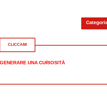
Categori
CLICCAMI
 GENERARE UNA CURIOSITÀ
re curiosità su: