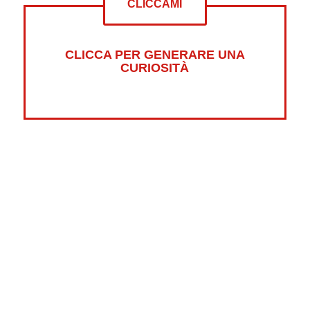
CLICCAMI
CLICCA PER GENERARE UNA
CURIOSITÀ
Altre curiosità su:
Psicologia
Guerre
Sonno
Abbigliamento
Libri
Fumetti
Luna
Horror
Oceani
Marte
Pesci
Dolci
Riciclaggio